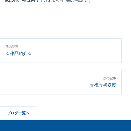
「
鬼は外、福は内！」
かわいい作品の完成です
投稿ナビゲーション
前の記事
☆作品紹介☆
次の記事
☆祝☆初収穫
ブログ一覧へ